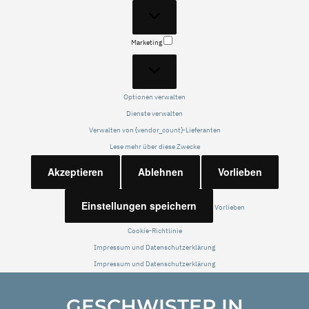
Statistiken
Marketing
Marketing
Optionen verwalten
Dienste verwalten
Verwalten von {vendor_count}-Lieferanten
Lese mehr über diese Zwecke
Akzeptieren
Ablehnen
Vorlieben
Einstellungen speichern
Vorlieben
Cookie-Richtlinie
Impressum und Datenschutzerklärung
Impressum und Datenschutzerklärung
GESCHWISTER IN