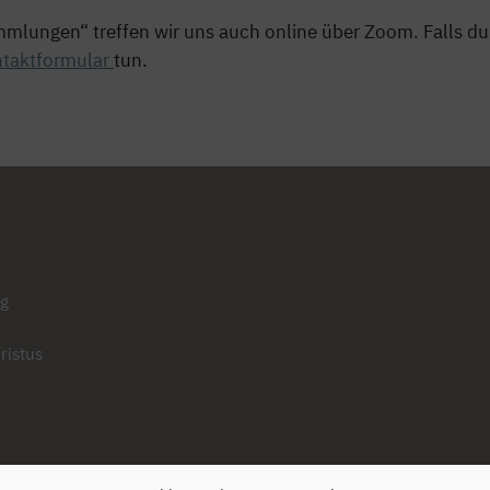
mlungen“ treffen wir uns auch online über Zoom. Falls 
taktformular
tun.
ng
ristus